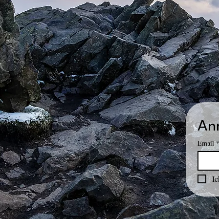
An
Email
Ic