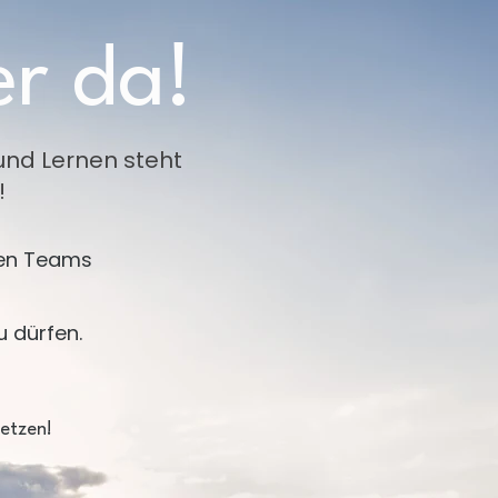
er da!
und Lernen steht
!
euen Teams
u dürfen.
setzen!